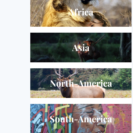
Africa
Asia
North-America
South-America