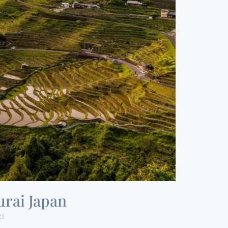
urai Japan
21