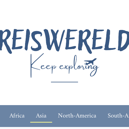
Africa
Asia
North-America
South-A