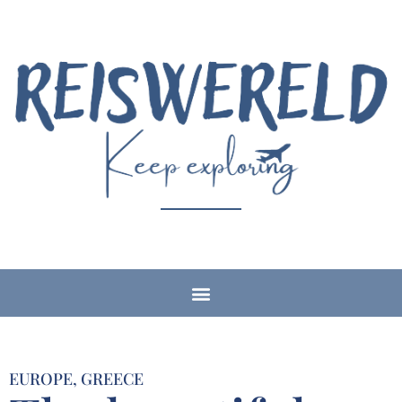
EUROPE
,
GREECE