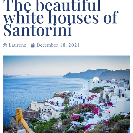
The beautiful
white houses of
Santorini
Laurenz
December 18, 2021